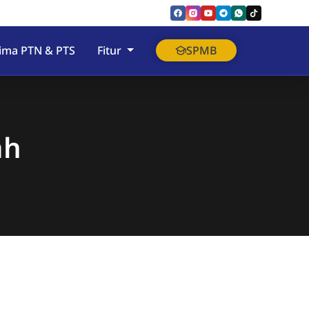
rima PTN & PTS
Fitur
SPMB
ah