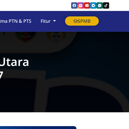
rima PTN & PTS
Fitur
SPMB
Utara
7