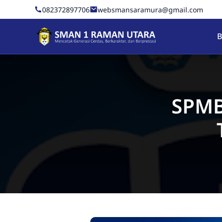
Skip to Content
082372897706
websmansaramura@gmail.com
SMAN 1 RAMAN UTARA
B
SPMB