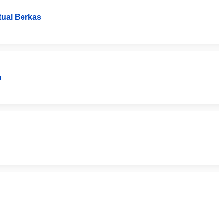
ktual Berkas
n