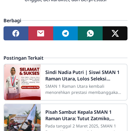
Berbagi
Postingan Terkait
Sindi Nadia Putri | Siswi SMAN 1
Raman Utara, Lolos Seleksi
Paskibraka Kabupaten Lampung
SMAN 1 Raman Utara kembali
Timur 2026
menorehkan prestasi membanggakan
melalui salah satu siswinya, Sindi
Nadia Putri dari kelas X4. Sindi
berhasil lolos dalam
Pisah Sambut Kepala SMAN 1
Raman Utara: Tutut Zatmiko,
S.Pd., M.Pd. Digantikan Hartoyo,
Pada tanggal 2 Maret 2025, SMAN 1