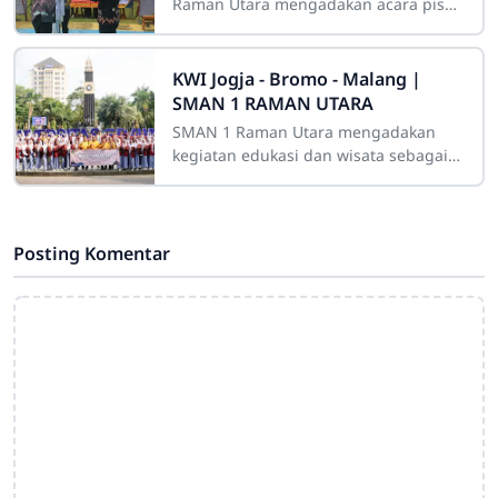
S.Pd., M.T.I
Raman Utara mengadakan acara pisah
sambut yang penuh haru dan
semangat, menyambut pergantian
kepala sekolah. Acara
KWI Jogja - Bromo - Malang |
SMAN 1 RAMAN UTARA
SMAN 1 Raman Utara mengadakan
kegiatan edukasi dan wisata sebagai
bagian dari pembelajaran luar kelas
yang bertujuan memperluas wawasan
siswa.
Posting Komentar